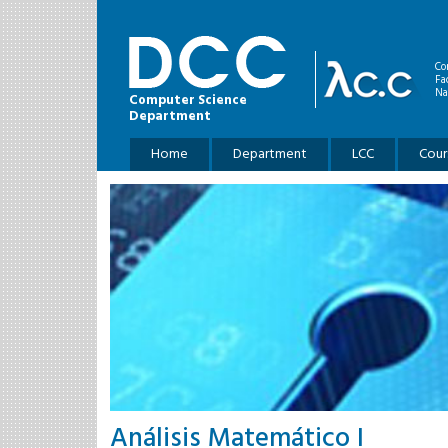
Skip to main content
Co
Fa
Na
Computer Science
Department
Main menu
Home
Department
LCC
Cour
Análisis Matemático I