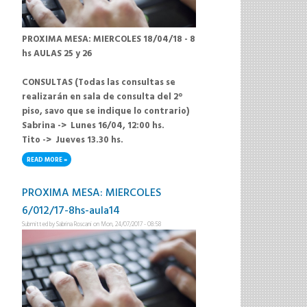
PROXIMA MESA: MIERCOLES 18/04/18 - 8
hs AULAS 25 y 26
CONSULTAS (Todas las consultas se
realizarán en sala de consulta del 2°
piso, savo que se indique lo contrario)
Sabrina -> Lunes 16/04, 12:00 hs.
Tito -> Jueves 13.30 hs.
READ MORE
ABOUT PROXIMA MESA: MIERCOLES 18/04/18 - 8 HS -AULAS 25 Y 26
PROXIMA MESA: MIERCOLES
6/012/17-8hs-aula14
Submitted by
Sabrina Roscani
on Mon, 24/07/2017 - 08:58