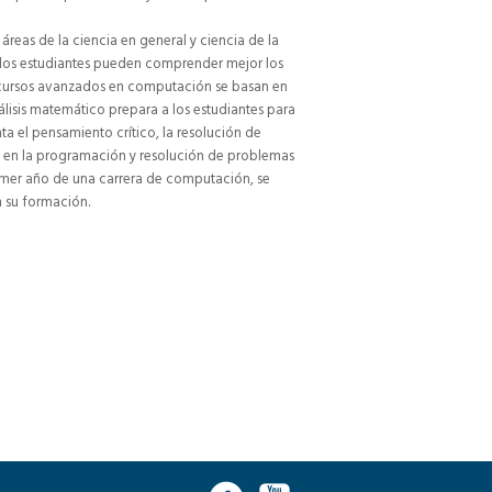
áreas de la ciencia en general y ciencia de la
o, los estudiantes pueden comprender mejor los
 cursos avanzados en computación se basan en
sis matemático prepara a los estudiantes para
ta el pensamiento crítico, la resolución de
es en la programación y resolución de problemas
primer año de una carrera de computación, se
n su formación.