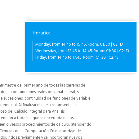
Horario:
Monday, from 14:45 to 15:45. Room: C1: 30 | C2: 13
Wednesday, from 12:45 to 14:45. Room: C1: 30 | C2: 13
Friday, from 14:45 to 17:45. Room: C1: 30 | C2: 13
atrimestre del primer año de todas las carreras de
rabaja con funciones reales de variable real, se
de sucesiones, continuidad de funciones de variable
erencial. Al finalizar el curso se presenta la
oso del Cálculo Integral para Análisis
atención a toda la riqueza encerrada en los
urgen diversos procedimientos de cálculo, atendiendo
s Ciencias de la Computación. En el abordaje de
 adquiridos previamente y se incorporan nuevos