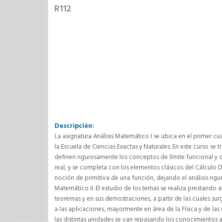
R112
Descripción:
La asignatura Análisis Matemático I se ubica en el primer cu
la Escuela de Ciencias Exactas y Naturales. En este curso se t
definen rigurosamente los conceptos de límite funcional y 
real, y se completa con los elementos clásicos del Cálculo Dif
noción de primitiva de una función, dejando el análisis rigur
Matemático II. El estudio de los temas se realiza prestando 
teoremas y en sus demostraciones, a partir de las cuales s
a las aplicaciones, mayormente en área de la Física y de la
las distintas unidades se van repasando los conocimientos