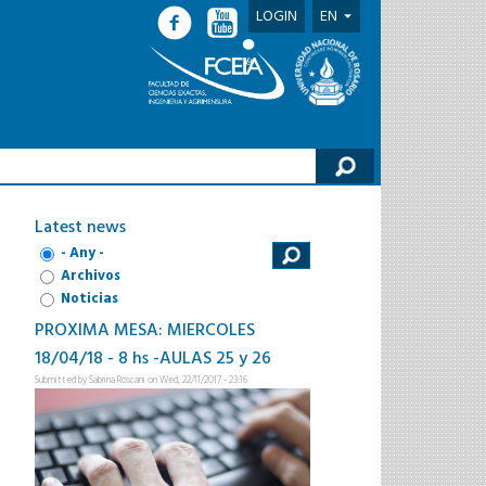
LOGIN
EN
h form
Latest news
- Any -
Archivos
Noticias
PROXIMA MESA: MIERCOLES
18/04/18 - 8 hs -AULAS 25 y 26
Submitted by
Sabrina Roscani
on Wed, 22/11/2017 - 23:16