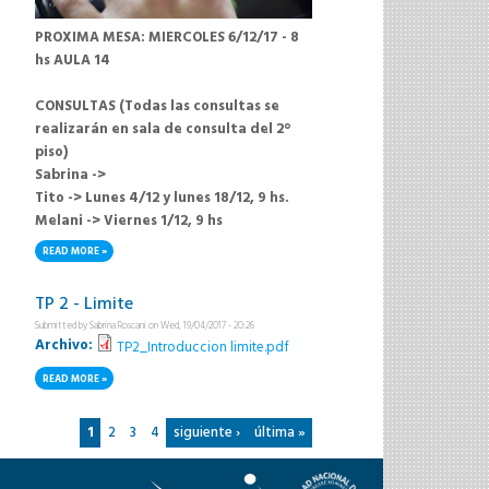
PROXIMA MESA: MIERCOLES 6/12/17 - 8
hs AULA 14
CONSULTAS (Todas las consultas se
realizarán en sala de consulta del 2°
piso)
Sabrina ->
Tito -> Lunes 4/12 y lunes 18/12, 9 hs.
Melani -> Viernes 1/12, 9 hs
READ MORE
ABOUT PROXIMA MESA: MIERCOLES 6/012/17-8HS-AULA14
TP 2 - Limite
Submitted by
Sabrina Roscani
on Wed, 19/04/2017 - 20:26
Archivo:
TP2_Introduccion limite.pdf
READ MORE
ABOUT TP 2 - LIMITE
Pages
1
2
3
4
siguiente ›
última »