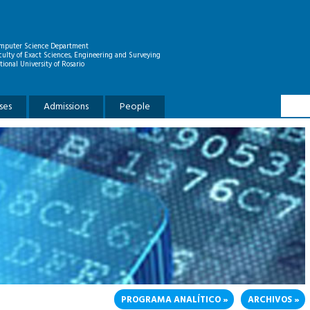
mputer Science Department
culty of Exact Sciences, Engineering and Surveying
tional University of Rosario
Searc
Search
ses
Admissions
People
PROGRAMA ANALÍTICO
ARCHIVOS