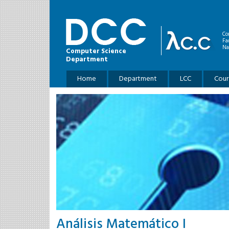
Skip to main content
Co
Fa
Na
Computer Science
Department
Main menu
Home
Department
LCC
Cour
Análisis Matemático I