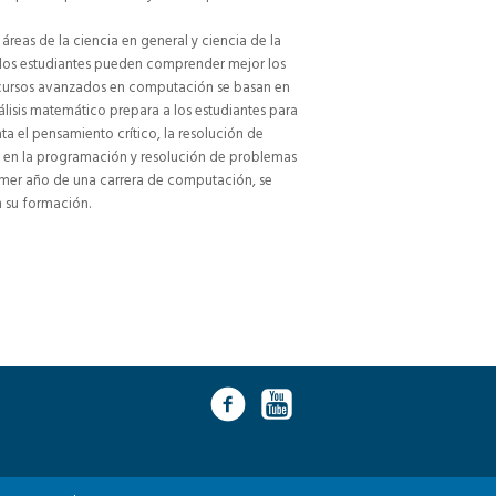
áreas de la ciencia en general y ciencia de la
o, los estudiantes pueden comprender mejor los
 cursos avanzados en computación se basan en
sis matemático prepara a los estudiantes para
ta el pensamiento crítico, la resolución de
es en la programación y resolución de problemas
primer año de una carrera de computación, se
n su formación.