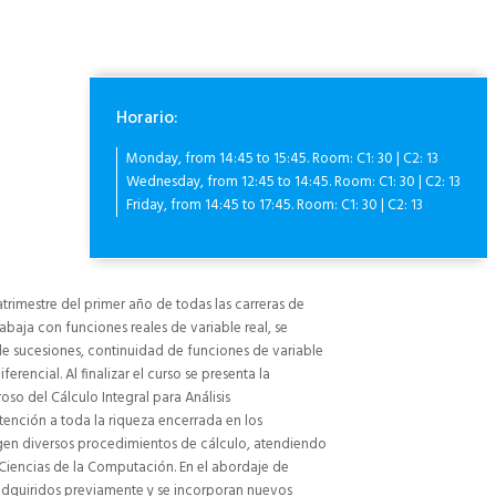
Horario:
Monday, from 14:45 to 15:45. Room: C1: 30 | C2: 13
Wednesday, from 12:45 to 14:45. Room: C1: 30 | C2: 13
Friday, from 14:45 to 17:45. Room: C1: 30 | C2: 13
atrimestre del primer año de todas las carreras de
rabaja con funciones reales de variable real, se
de sucesiones, continuidad de funciones de variable
erencial. Al finalizar el curso se presenta la
oso del Cálculo Integral para Análisis
atención a toda la riqueza encerrada en los
urgen diversos procedimientos de cálculo, atendiendo
s Ciencias de la Computación. En el abordaje de
 adquiridos previamente y se incorporan nuevos