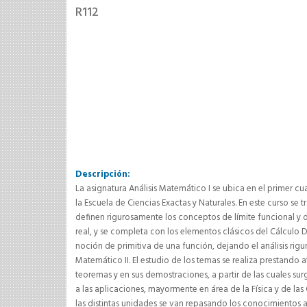
R112
Descripción:
La asignatura Análisis Matemático I se ubica en el primer cu
la Escuela de Ciencias Exactas y Naturales. En este curso se t
definen rigurosamente los conceptos de límite funcional y 
real, y se completa con los elementos clásicos del Cálculo Dif
noción de primitiva de una función, dejando el análisis rigur
Matemático II. El estudio de los temas se realiza prestando 
teoremas y en sus demostraciones, a partir de las cuales s
a las aplicaciones, mayormente en área de la Física y de la
las distintas unidades se van repasando los conocimientos