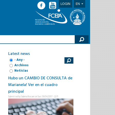
LOGIN
EN
h form
Latest news
- Any -
Archivos
Noticias
Hubo un CAMBIO DE CONSULTA de
Marianela! Ver en el cuadro
principal
Submitted by
Sabrina Roscani
on Sun, 09/04/2017 - 22:11