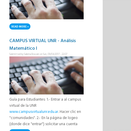
READ MORE
ABOUT HUBO UN CAMBIO DE CONSULTA DE MARIANELA! VER EN EL CUADRO
PRINCIPAL
CAMPUS VIRTUAL UNR - Análisis
Matemático I
Submitted by
Sabrina Roscani
on Sun, 09/04/2017 - 22:07
Guía para Estudiantes: 1.- Entrar a al campus
virtual de la UNR
www.campusvirtualunr.edu.ar
. Hacer clic en
"comunidades". 2.- En la página de logeo
(donde dice "entrar") solicitar una cuenta