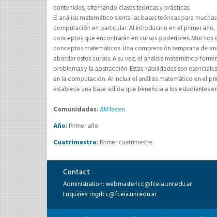
contenidos, alternando clases teóricas y prácticas
El análisis matemático sienta las bases teóricas para muchas 
computación en particular. Al introducirlo en el primer añ
conceptos que encontrarán en cursos posteriores. Muchos
conceptos matemáticos. Una comprensión temprana de análi
abordar estos cursos. A su vez, el análisis matemático fomen
problemas y la abstracción. Estas habilidades son esencial
en la computación. Al incluir el análisis matemático en el 
establece una base sólida que beneficia a los estudiantes e
Comunidades:
AM1ecen
Año:
Primer año
Cuatrimestre:
Primer cuatrimestre
Contact
Administration: webmasterlcc@fceia.unr.edu.ar
Enquiries: ingrlcc@fceia.unr.edu.ar