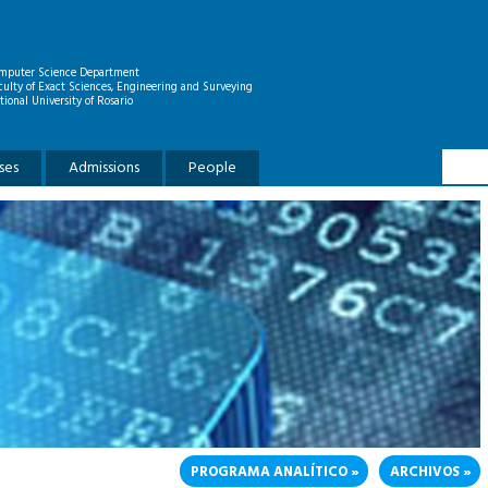
mputer Science Department
culty of Exact Sciences, Engineering and Surveying
tional University of Rosario
Searc
Search
ses
Admissions
People
PROGRAMA ANALÍTICO
ARCHIVOS