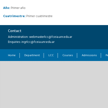
Año:
Primer año
Cuatrimestre:
Primer cuatrimestre
Contact
Administration: webmasterlcc@fceia.unr.edu.ar
Enquiries: ingrlcc@fceia.unr.edu.ar
Home
Department
LCC
Courses
Admissions
P