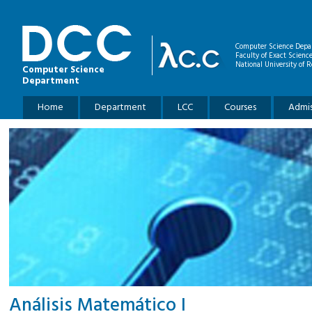
Skip to main content
Computer Science Depa
Faculty of Exact Scienc
National University of R
Computer Science
Department
Main menu
Home
Department
LCC
Courses
Admis
Análisis Matemático I