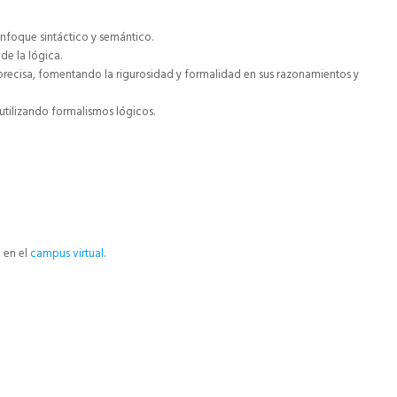
nfoque sintáctico y semántico.
de la lógica.
 precisa, fomentando la rigurosidad y formalidad en sus razonamientos y
tilizando formalismos lógicos.
e en el
campus virtual
.