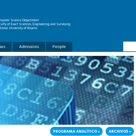
mputer Science Department
culty of Exact Sciences, Engineering and Surveying
tional University of Rosario
Searc
Search
ses
Admissions
People
PROGRAMA ANALÍTICO
ARCHIVOS