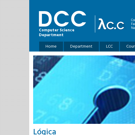
Skip to main content
Co
Fa
Na
Computer Science
Department
Main menu
Home
Department
LCC
Cour
Lógica