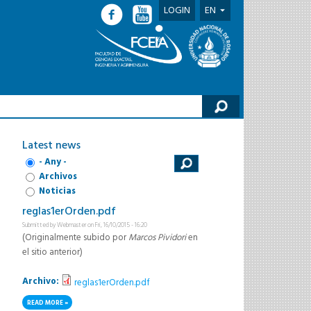
LOGIN
EN
h form
Latest news
- Any -
Archivos
Noticias
reglas1erOrden.pdf
Submitted by
Webmaster
on Fri, 16/10/2015 - 16:20
(Originalmente subido por
Marcos Pividori
en
el sitio anterior)
Archivo:
reglas1erOrden.pdf
READ MORE
ABOUT REGLAS1ERORDEN.PDF