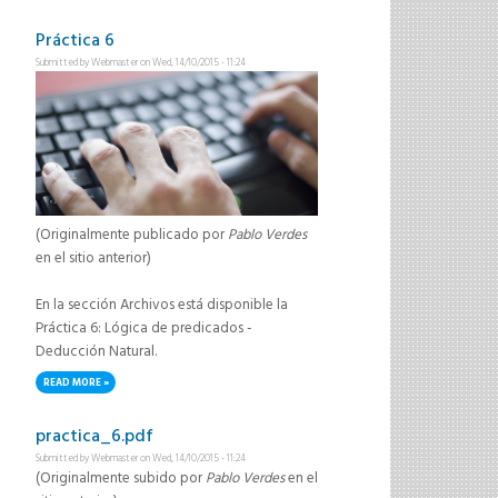
Práctica 6
Submitted by
Webmaster
on Wed, 14/10/2015 - 11:24
(Originalmente publicado por
Pablo Verdes
en el sitio anterior)
En la sección Archivos está disponible la
Práctica 6: Lógica de predicados -
Deducción Natural.
READ MORE
ABOUT PRÁCTICA 6
practica_6.pdf
Submitted by
Webmaster
on Wed, 14/10/2015 - 11:24
(Originalmente subido por
Pablo Verdes
en el