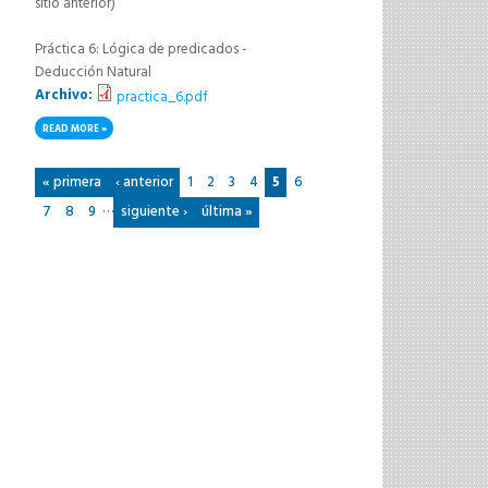
sitio anterior)
Práctica 6: Lógica de predicados -
Deducción Natural
Archivo:
practica_6.pdf
READ MORE
ABOUT PRACTICA_6.PDF
Pages
« primera
‹ anterior
1
2
3
4
5
6
…
7
8
9
siguiente ›
última »