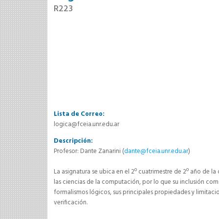
R223
Lista de Correo:
logica@fceia.unr.edu.ar
Descripción:
Profesor: Dante Zanarini (
dante@fceia.unr.edu.ar
)
La asignatura se ubica en el 2º cuatrimestre de 2º año de la 
las ciencias de la computación, por lo que su inclusión como
formalismos lógicos, sus principales propiedades y limitac
verificación.