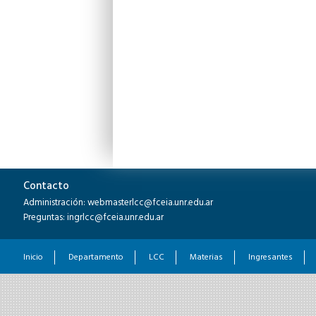
Contacto
Administración: webmasterlcc@fceia.unr.edu.ar
Preguntas: ingrlcc@fceia.unr.edu.ar
Inicio
Departamento
LCC
Materias
Ingresantes