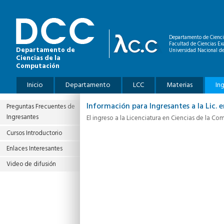
Pasar al contenido principal
Departamento de Cienci
Facultad de Ciencias Ex
Departamento de
Universidad Nacional de
Ciencias de la
Computación
Menú principal
Inicio
Departamento
LCC
Materias
In
Información para Ingresantes a la Lic.
Preguntas Frecuentes de
Ingresantes
El ingreso a la Licenciatura en Ciencias de la C
Cursos Introductorio
Enlaces Interesantes
Video de difusión