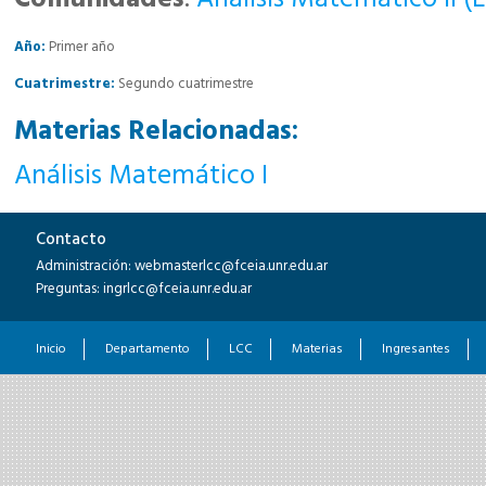
Año:
Primer año
Cuatrimestre:
Segundo cuatrimestre
Materias Relacionadas:
Análisis Matemático I
Contacto
Administración: webmasterlcc@fceia.unr.edu.ar
Preguntas: ingrlcc@fceia.unr.edu.ar
Inicio
Departamento
LCC
Materias
Ingresantes