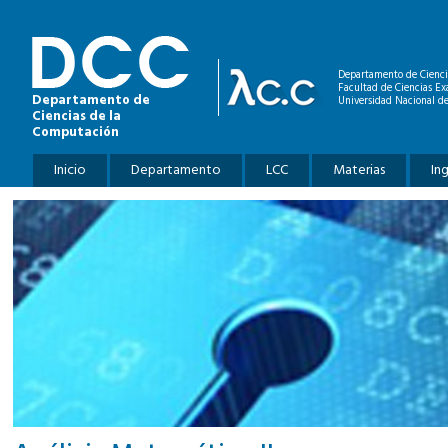
Pasar al contenido principal
Departamento de Cienci
Facultad de Ciencias Ex
Departamento de
Universidad Nacional de
Ciencias de la
Computación
Menú principal
Inicio
Departamento
LCC
Materias
In