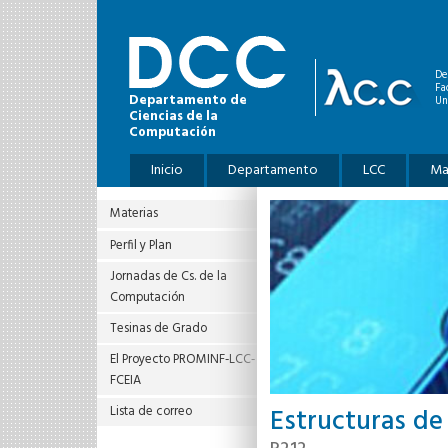
Pasar al contenido principal
De
Fa
Departamento de
Un
Ciencias de la
Computación
Menú principal
Inicio
Departamento
LCC
Ma
Materias
Perfil y Plan
Jornadas de Cs. de la
Computación
Tesinas de Grado
El Proyecto PROMINF‐LCC‐
FCEIA
Estructuras de
Lista de correo