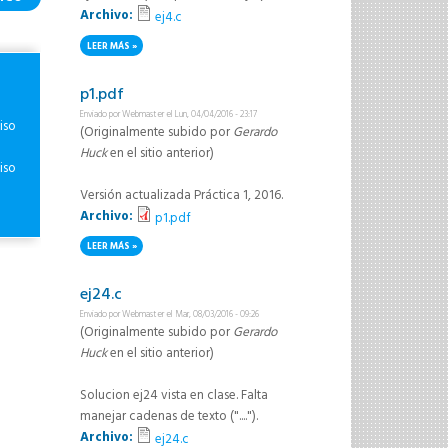
Archivo:
ej4.c
LEER MÁS
SOBRE EJ4.C
p1.pdf
Enviado por
Webmaster
el Lun, 04/04/2016 - 23:17
iso
(Originalmente subido por
Gerardo
Huck
en el sitio anterior)
iso
Versión actualizada Práctica 1, 2016.
Archivo:
p1.pdf
LEER MÁS
SOBRE P1.PDF
ej24.c
Enviado por
Webmaster
el Mar, 08/03/2016 - 09:26
(Originalmente subido por
Gerardo
Huck
en el sitio anterior)
Solucion ej24 vista en clase. Falta
manejar cadenas de texto ("....").
Archivo:
ej24.c