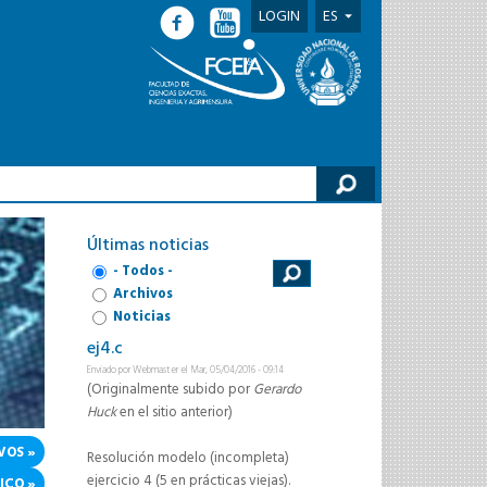
LOGIN
ES
lario de búsqueda
Últimas noticias
- Todos -
Archivos
Noticias
ej4.c
Enviado por
Webmaster
el Mar, 05/04/2016 - 09:14
(Originalmente subido por
Gerardo
Huck
en el sitio anterior)
VOS
Resolución modelo (incompleta)
ejercicio 4 (5 en prácticas viejas).
ICO