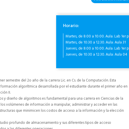
Horario:
Martes, de 8:00 a 10:00. Aula: Lab 1er p
Martes, de 10:30 a 12:30. Aula: Aula 31
Jueves, de 8:00 a 10:00. Aula: Lab 1er p
Jueves, de 10:30 a 12:30. Aula: Aula 04
mer semestre del 2o año de la carrera Lic. en Cs. de la Computación. Esta
a formación algorítmica desarrollada por el estudiante durante el primer año en
ión II.
tos y diseño de algoritmos es fundamental para una carrera en Ciencias de la
los volúmenes de información a manipular, administrar y acceder en las
structuras que minimicen los costos de acceso a la información y la elección
 estudio profundo de almacenamiento y sus diferentes tipos de acceso
dos a las diferentes operaciones.