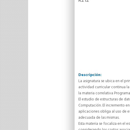
R212
Descripción:
La asignatura se ubica en el pri
actividad curricular continua l
la materia correlativa Programac
El estudio de estructuras de da
Computación. El incremento en 
aplicaciones obliga al uso de e
adecuada de las mismas.
Esta materia se focaliza en el
considerando los costos asocia