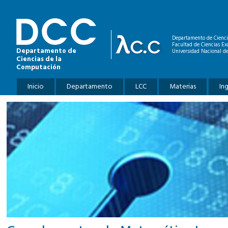
Pasar al contenido principal
Departamento de Cienci
Facultad de Ciencias Ex
Departamento de
Universidad Nacional de
Ciencias de la
Computación
Menú principal
Inicio
Departamento
LCC
Materias
In