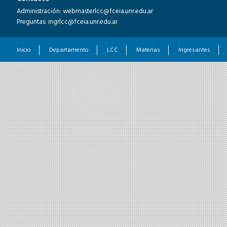
Administración: webmasterlcc@fceia.unr.edu.ar
Preguntas: ingrlcc@fceia.unr.edu.ar
Inicio
Departamento
LCC
Materias
Ingresantes