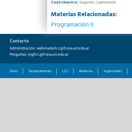
Cuatrimestre:
Segundo cuatrimestre
Materias Relacionadas:
Programación II
Contacto
Administración: webmasterlcc@fceia.unr.edu.ar
Preguntas: ingrlcc@fceia.unr.edu.ar
Inicio
Departamento
LCC
Materias
Ingresantes