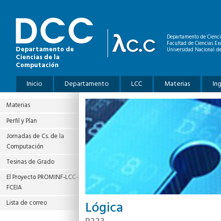
Pasar al contenido principal
Departamento de Cienci
Facultad de Ciencias Ex
Departamento de
Universidad Nacional de
Ciencias de la
Computación
Menú principal
Inicio
Departamento
LCC
Materias
In
Materias
Perfil y Plan
Jornadas de Cs. de la
Computación
Tesinas de Grado
El Proyecto PROMINF‐LCC‐
FCEIA
Lógica
Lista de correo