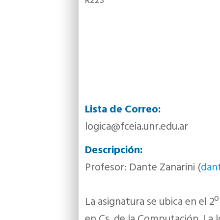
R223
Lista de Correo:
logica@fceia.unr.edu.ar
Descripción:
Profesor: Dante Zanarini (
dant
La asignatura se ubica en el 2º
en Cs. de la Computación. La ló