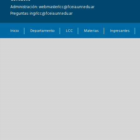
Administración: webmasterlcc@fceia.unr.edu.ar
Preguntas: ingrlcc@fceia.unr.edu.ar
Inicio
Departamento
LCC
Materias
Ingresantes