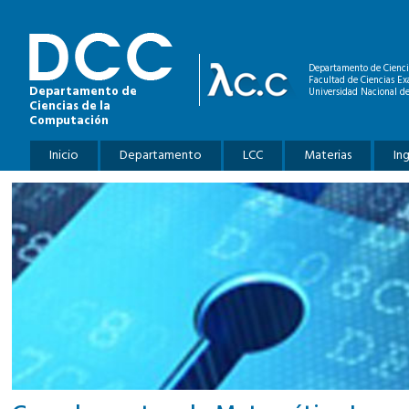
Pasar al contenido principal
Departamento de Cienci
Facultad de Ciencias Ex
Departamento de
Universidad Nacional de
Ciencias de la
Computación
Menú principal
Inicio
Departamento
LCC
Materias
In