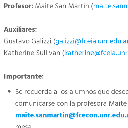
Profesor:
Maite San Martín (
maite.sanm
Auxiliares:
Gustavo Galizzi (
galizzi@fceia.unr.edu.a
Katherine Sullivan (
katherine@fceia.unr
Importante:
Se recuerda a los alumnos que dese
comunicarse con la profesora Maite 
maite.sanmartin@fcecon.unr.edu.
mesa.