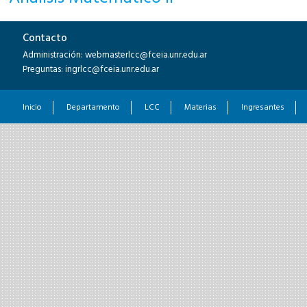
Contacto
Administración: webmasterlcc@fceia.unr.edu.ar
Preguntas: ingrlcc@fceia.unr.edu.ar
Inicio
Departamento
LCC
Materias
Ingresantes