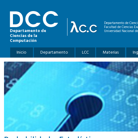
Pasar al contenido principal
Departamento de Cienci
Facultad de Ciencias Ex
Departamento de
Universidad Nacional de
Ciencias de la
Computación
Menú principal
Inicio
Departamento
LCC
Materias
In