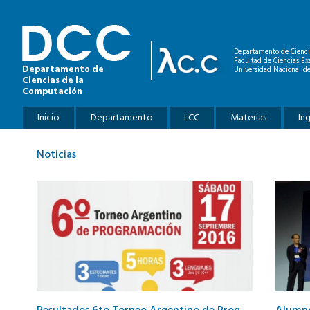
Pasar al contenido principal
Departamento de Cienci
Facultad de Ciencias Ex
Departamento de
Universidad Nacional de
Ciencias de la
Computación
Menú principal
Inicio
Departamento
LCC
Materias
In
Noticias