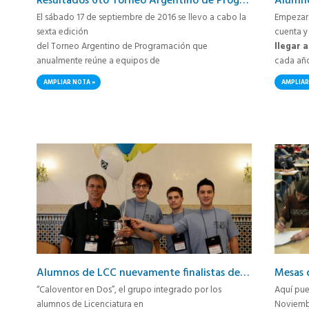
Resultados 6to Torneo Argentino de Programación
El sábado 17 de septiembre de 2016 se llevo a cabo la
Empezaro
sexta edición
cuenta y
del Torneo Argentino de Programación que
llegar 
anualmente reúne a equipos de
cada año
estudiantes de educación superior, en el marco de la
tocó Phuk
AMPLIAR NOTA
AMPLIAR
International
cumpliero
Collegiate Programming Contest (ICPC).
El torneo creció llegando a los 79 equipos (4 más que
el año
...
Alumnos de LCC nuevamente finalistas de la ICPC
Mesas 
“Caloventor en Dos”, el grupo integrado por los
Aquí pue
alumnos de Licenciatura en
Noviemb