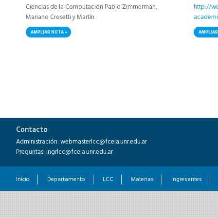
Ciencias de la Computación Pablo Zimmerman,
http://w
Mariano Crosetti y Martín
academic
VillagraA, representarán a Argentina por segundo año
AMPLIAR NOTA
AMPLIAR
consecutivo en la
competencia mundial de programación ACM-ICPC, a
realizarse en Tailandia en
el año 2016, luego de quedar en...
Páginas
Contacto
Administración: webmasterlcc@fceia.unr.edu.ar
Preguntas: ingrlcc@fceia.unr.edu.ar
Inicio
Departamento
LCC
Materias
Ingresantes