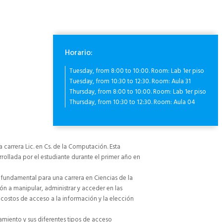
Horario:
Tuesday, from 8:00 to 10:00. Room: Lab 1er piso
Tuesday, from 10:30 to 12:30. Room: Aula 31
Thursday, from 8:00 to 10:00. Room: Lab 1er piso
Thursday, from 10:30 to 12:30. Room: Aula 04
 carrera Lic. en Cs. de la Computación. Esta
rrollada por el estudiante durante el primer año en
s fundamental para una carrera en Ciencias de la
n a manipular, administrar y acceder en las
 costos de acceso a la información y la elección
amiento y sus diferentes tipos de acceso