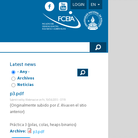
LOGIN
EN
h form
Latest news
- Any -
Archivos
Noticias
p3.pdf
Submitted by
Webmaster
on Fri, 19/04/2013 - 07:19
(Originalmente subido por
E. Rivas
en el sitio
anterior)
Práctica 3 (pilas, colas, heaps binarios)
Archivo:
p3.pdf