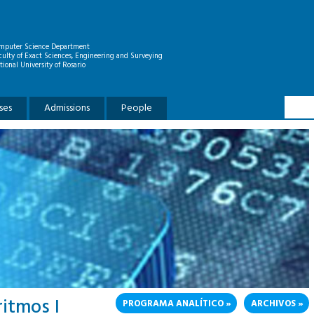
mputer Science Department
culty of Exact Sciences, Engineering and Surveying
tional University of Rosario
Searc
Search
ses
Admissions
People
ritmos I
PROGRAMA ANALÍTICO
ARCHIVOS