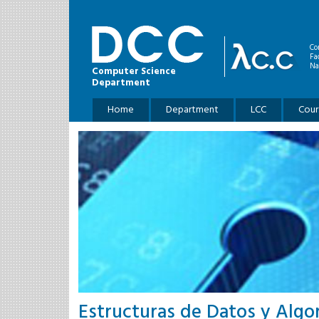
Skip to main content
Co
Fa
Na
Computer Science
Department
Main menu
Home
Department
LCC
Cour
Estructuras de Datos y Algo