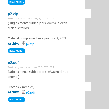
READ MORE
ABOUT P3.PDF
p2.zip
Submitted by
Webmaster
on Mon, 15/04/2013 - 10:58
(Originalmente subido por
Gerardo Huck
en
el sitio anterior)
Material complementario, práctica 2, 2013.
Archivo:
p2.zip
READ MORE
ABOUT P2.ZIP
p2.pdf
Submitted by
Webmaster
on Mon, 15/04/2013 - 08:41
(Originalmente subido por
E. Rivas
en el sitio
anterior)
Práctica 2 (árboles)
Archivo:
p2.pdf
READ MORE
ABOUT P2.PDF