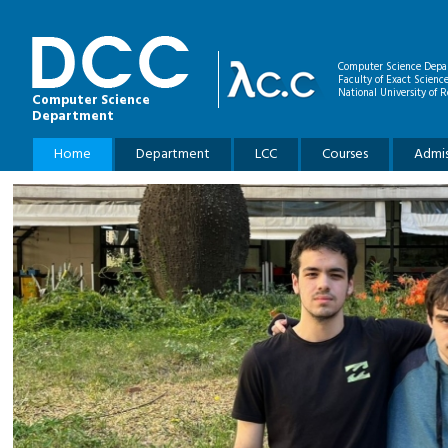
Skip to main content
Computer Science Depa
Faculty of Exact Scienc
National University of R
Computer Science
Department
Main menu
Home
Department
LCC
Courses
Admis