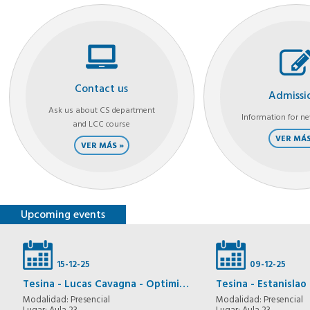
de...
Contact us
Admissi
Ask us about CS department
Information for n
and LCC course
VER MÁ
VER MÁS
Upcoming events
15-12-25
09-12-25
Tesina - Lucas Cavagna - Optimización de algoritmos para grafos basados en conjuntos
Modalidad: Presencial
Modalidad: Presencial