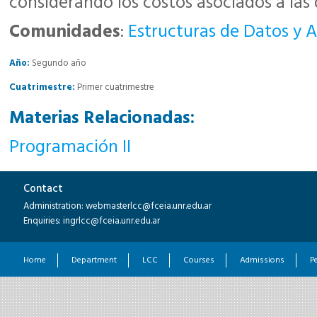
considerando los costos asociados a las 
Comunidades
:
Estructuras de Datos y A
Año:
Segundo año
Cuatrimestre:
Primer cuatrimestre
Materias Relacionadas:
Programación II
Contact
Administration: webmasterlcc@fceia.unr.edu.ar
Enquiries: ingrlcc@fceia.unr.edu.ar
Home
Department
LCC
Courses
Admissions
P