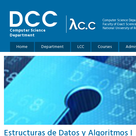
Skip to main content
Computer Science Depa
Faculty of Exact Scienc
National University of R
Computer Science
Department
Main menu
Home
Department
LCC
Courses
Admis
Estructuras de Datos y Algoritmos I