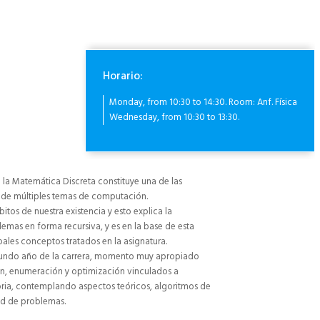
Horario:
Monday, from 10:30 to 14:30. Room: Anf. Física
Wednesday, from 10:30 to 13:30.
la Matemática Discreta constituye una de las
 de múltiples temas de computación.
tos de nuestra existencia y esto explica la
mas en forma recursiva, y es en la base de esta
ales conceptos tratados en la asignatura.
egundo año de la carrera, momento muy apropiado
ión, enumeración y optimización vinculados a
ria, contemplando aspectos teóricos, algoritmos de
ad de problemas.