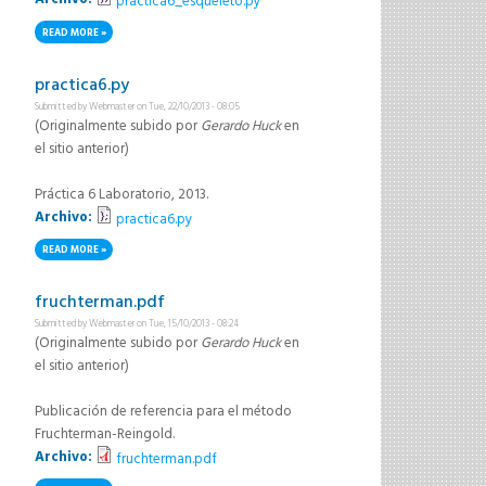
practica6_esqueleto.py
READ MORE
ABOUT PRACTICA6_ESQUELETO.PY
practica6.py
Submitted by
Webmaster
on Tue, 22/10/2013 - 08:05
(Originalmente subido por
Gerardo Huck
en
el sitio anterior)
Práctica 6 Laboratorio, 2013.
Archivo:
practica6.py
READ MORE
ABOUT PRACTICA6.PY
fruchterman.pdf
Submitted by
Webmaster
on Tue, 15/10/2013 - 08:24
(Originalmente subido por
Gerardo Huck
en
el sitio anterior)
Publicación de referencia para el método
Fruchterman-Reingold.
Archivo:
fruchterman.pdf