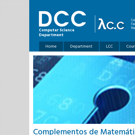
Skip to main content
Co
Fa
Na
Computer Science
Department
Main menu
Home
Department
LCC
Cour
Complementos de Matemátic