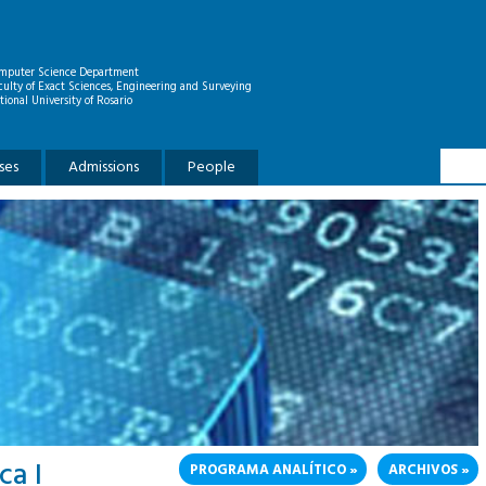
mputer Science Department
culty of Exact Sciences, Engineering and Surveying
tional University of Rosario
Searc
Search
ses
Admissions
People
a I
PROGRAMA ANALÍTICO
ARCHIVOS