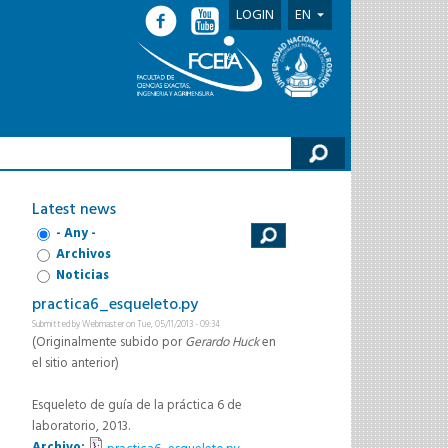
LOGIN
EN
h form
Latest news
- Any -
Archivos
Noticias
practica6_esqueleto.py
Submitted by
Webmaster
on Tue, 05/11/2013 - 09:34
(Originalmente subido por
Gerardo Huck
en
el sitio anterior)
Esqueleto de guía de la práctica 6 de
laboratorio, 2013.
Archivo: