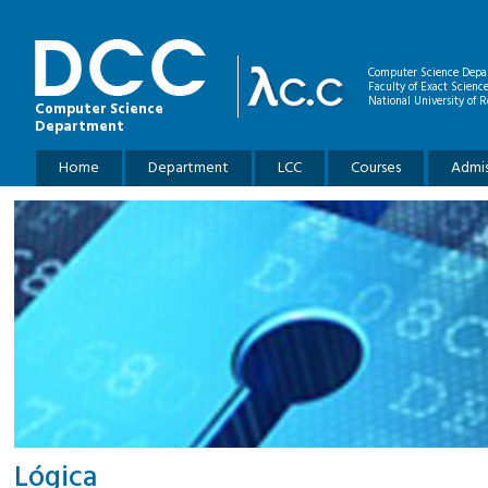
Skip to main content
Computer Science Depa
Faculty of Exact Scienc
National University of R
Computer Science
Department
Main menu
Home
Department
LCC
Courses
Admis
Lógica