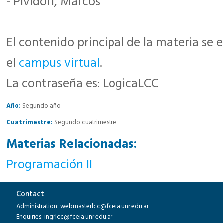
- Pividori, Marcos
El contenido principal de la materia se 
el
campus virtual
.
La contraseña es: LogicaLCC
Año:
Segundo año
Cuatrimestre:
Segundo cuatrimestre
Materias Relacionadas:
Programación II
Contact
Administration: webmasterlcc@fceia.unr.edu.ar
Enquiries: ingrlcc@fceia.unr.edu.ar