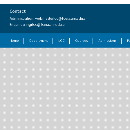
Contact
Administration: webmasterlcc@fceia.unr.edu.ar
Enquiries: ingrlcc@fceia.unr.edu.ar
Home
Department
LCC
Courses
Admissions
P