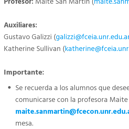
Profesor:
Maite San Martín (
maite.sanm
Auxiliares:
Gustavo Galizzi (
galizzi@fceia.unr.edu.a
Katherine Sullivan (
katherine@fceia.unr
Importante:
Se recuerda a los alumnos que dese
comunicarse con la profesora Maite 
maite.sanmartin@fcecon.unr.edu.
mesa.