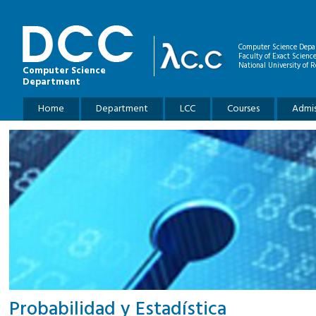
Skip to main content
Computer Science Depa
Faculty of Exact Scienc
National University of R
Computer Science
Department
Main menu
Home
Department
LCC
Courses
Admis
Probabilidad y Estadística