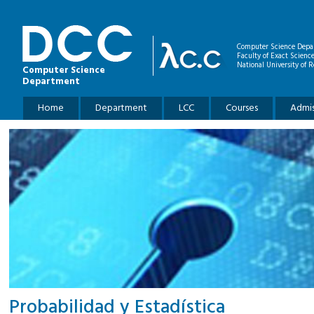
Skip to main content
Computer Science Depa
Faculty of Exact Scienc
National University of R
Computer Science
Department
Main menu
Home
Department
LCC
Courses
Admis
Probabilidad y Estadística