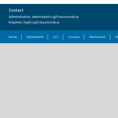
Contact
Administration: webmasterlcc@fceia.unr.edu.ar
Enquiries: ingrlcc@fceia.unr.edu.ar
Home
Department
LCC
Courses
Admissions
P