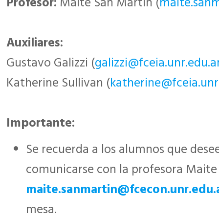
Profesor:
Maite San Martín (
maite.sanm
Auxiliares:
Gustavo Galizzi (
galizzi@fceia.unr.edu.a
Katherine Sullivan (
katherine@fceia.unr
Importante:
Se recuerda a los alumnos que dese
comunicarse con la profesora Maite 
maite.sanmartin@fcecon.unr.edu.
mesa.