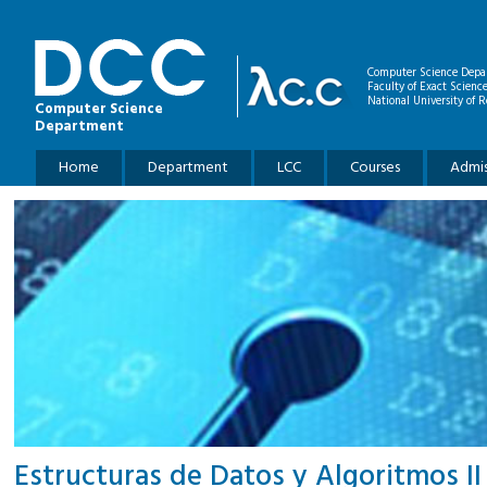
Skip to main content
Computer Science Depa
Faculty of Exact Scienc
National University of R
Computer Science
Department
Main menu
Home
Department
LCC
Courses
Admis
Estructuras de Datos y Algoritmos II