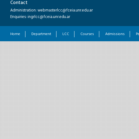
Contact
Administration: webmasterlcc@fceia.unr.edu.ar
Enquiries: ingrlcc@fceia.unr.edu.ar
Home
Department
LCC
Courses
Admissions
P