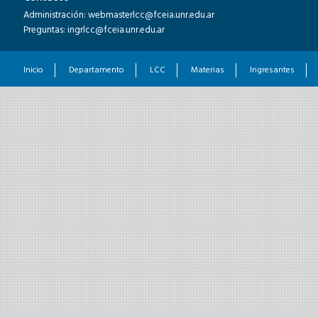
Administración: webmasterlcc@fceia.unr.edu.ar
Preguntas: ingrlcc@fceia.unr.edu.ar
12
13
Inicio
Departamento
LCC
Materias
Ingresantes
14
15
16
17
18
19
20