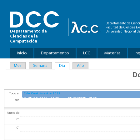
Pasar al contenido principal
Departamento de Cienci
Facultad de Ciencias Ex
Departamento de
Universidad Nacional de
Ciencias de la
Computación
Menú principal
Inicio
Departamento
LCC
Materias
In
Solapas principales
Mes
Semana
Día
(solapa activa)
Año
Do
2do Cuatrimestre 2025
Todo el
De
25/08/2025 - 07:30
hasta
05/12/2025 - 21:30
día
Antes de
01
01