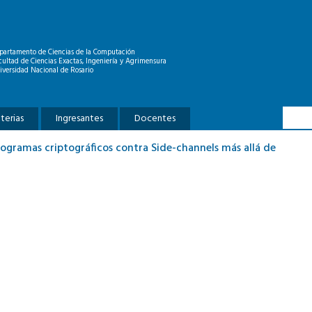
partamento de Ciencias de la Computación
cultad de Ciencias Exactas, Ingeniería y Agrimensura
iversidad Nacional de Rosario
Formu
Buscar
terias
Ingresantes
Docentes
ogramas criptográficos contra Side-channels más allá de