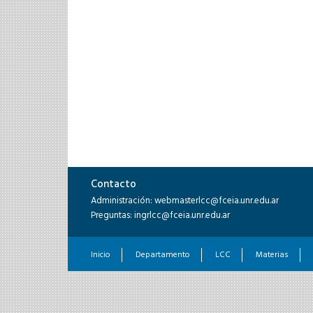
Contacto
Administración: webmasterlcc@fceia.unr.edu.ar
Preguntas: ingrlcc@fceia.unr.edu.ar
Inicio
Departamento
LCC
Materias