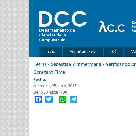
Pasar al contenido principal
De
Fa
Departamento de
Un
Ciencias de la
Computación
Menú principal
Inicio
Departamento
LCC
Ma
Tesina - Sebastián Zimmermann - Verificando pr
Constant Time
Fecha:
Miércoles, 25 Junio, 2025 -
De
16:30
hasta
17:30
Facebook
Twitter
WhatsApp
Telegram