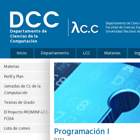
Pasar al contenido principal
Departamento de Cienci
Facultad de Ciencias Ex
Departamento de
Universidad Nacional de
Ciencias de la
Computación
Menú principal
Inicio
Departamento
LCC
Materias
In
Materias
Perfil y Plan
Jornadas de Cs. de la
Computación
Tesinas de Grado
El Proyecto PROMINF‐LCC‐
FCEIA
Programación I
Lista de correo