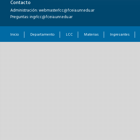
Contacto
Administración: webmasterlcc@fceia.unr.edu.ar
Preguntas: ingrlcc@fceia.unr.edu.ar
Inicio
Departamento
LCC
Materias
Ingresantes