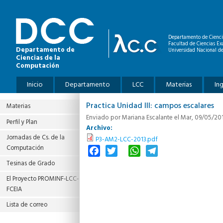
Pasar al contenido principal
Departamento de Cienci
Facultad de Ciencias Ex
Departamento de
Universidad Nacional de
Ciencias de la
Computación
Menú principal
Inicio
Departamento
LCC
Materias
In
Practica Unidad III: campos escalares
Materias
Enviado por
Mariana Escalante
el Mar, 09/05/201
Perfil y Plan
Archivo:
Jornadas de Cs. de la
P3-AM2-LCC-2013.pdf
Computación
Facebook
Twitter
WhatsApp
Telegram
Tesinas de Grado
El Proyecto PROMINF‐LCC‐
FCEIA
Lista de correo