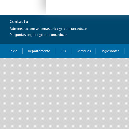
Contacto
Administración: webmasterlcc@fceia.unr.edu.ar
Preguntas: ingrlcc@fceia.unr.edu.ar
Inicio
Departamento
LCC
Materias
Ingresantes