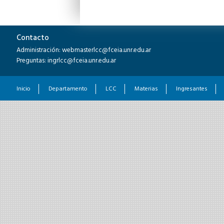
Contacto
Administración: webmasterlcc@fceia.unr.edu.ar
Preguntas: ingrlcc@fceia.unr.edu.ar
Inicio
Departamento
LCC
Materias
Ingresantes