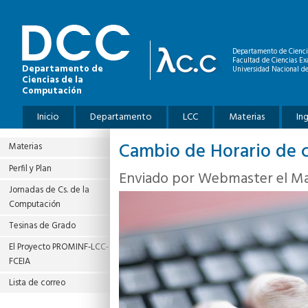
Pasar al contenido principal
Departamento de Cienci
Facultad de Ciencias Ex
Departamento de
Universidad Nacional de
Ciencias de la
Computación
Menú principal
Inicio
Departamento
LCC
Materias
In
Cambio de Horario de 
Materias
Perfil y Plan
Enviado por
Webmaster
el Ma
Jornadas de Cs. de la
Computación
Tesinas de Grado
El Proyecto PROMINF‐LCC‐
FCEIA
Lista de correo