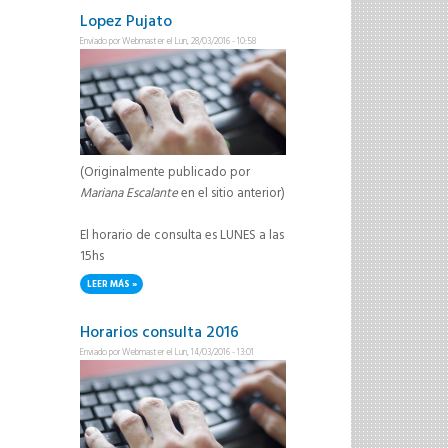
Lopez Pujato
Enviado por
Webmaster
el Lun, 28/03/2016 - 10:58
(Originalmente publicado por
Mariana Escalante
en el sitio anterior)
El horario de consulta es LUNES a las
15hs
LEER MÁS
SOBRE CAMBIO HORARIO CONSULTA INES LOPEZ PUJATO
Horarios consulta 2016
Enviado por
Webmaster
el Lun, 14/03/2016 - 13:01