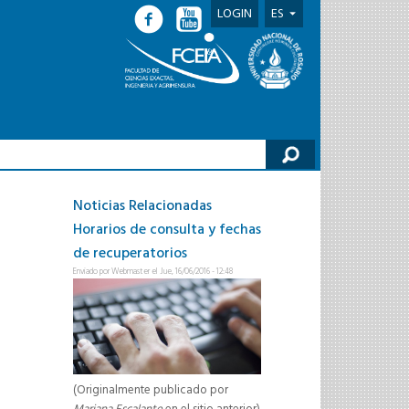
LOGIN
ES
lario de búsqueda
Noticias Relacionadas
Horarios de consulta y fechas
de recuperatorios
Enviado por
Webmaster
el Jue, 16/06/2016 - 12:48
(Originalmente publicado por