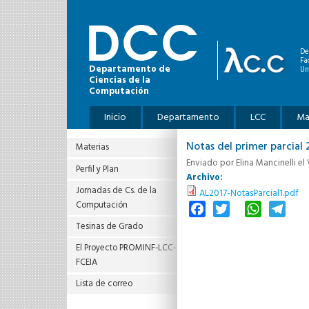
Pasar al contenido principal
De
Fa
Departamento de
Un
Ciencias de la
Computación
Menú principal
Inicio
Departamento
LCC
Ma
Notas del primer parcial 
Materias
Enviado por
Elina Mancinelli
el 
Perfil y Plan
Archivo:
Jornadas de Cs. de la
AL2017-NotasParcial1.pdf
Computación
Facebook
Twitter
WhatsAp
Tele
Tesinas de Grado
El Proyecto PROMINF‐LCC‐
FCEIA
Lista de correo