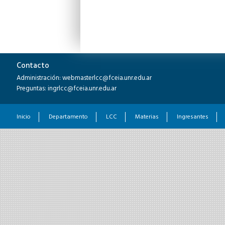
Contacto
Administración: webmasterlcc@fceia.unr.edu.ar
Preguntas: ingrlcc@fceia.unr.edu.ar
Inicio
Departamento
LCC
Materias
Ingresantes