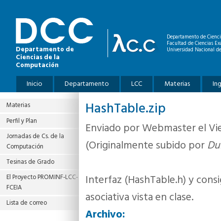
Pasar al contenido principal
Departamento de Cienci
Facultad de Ciencias Ex
Departamento de
Universidad Nacional de
Ciencias de la
Computación
Menú principal
Inicio
Departamento
LCC
Materias
In
HashTable.zip
Materias
Perfil y Plan
Enviado por
Webmaster
el Vi
Jornadas de Cs. de la
(Originalmente subido por
Dui
Computación
Tesinas de Grado
Interfaz (HashTable.h) y cons
El Proyecto PROMINF‐LCC‐
FCEIA
asociativa vista en clase.
Lista de correo
Archivo: