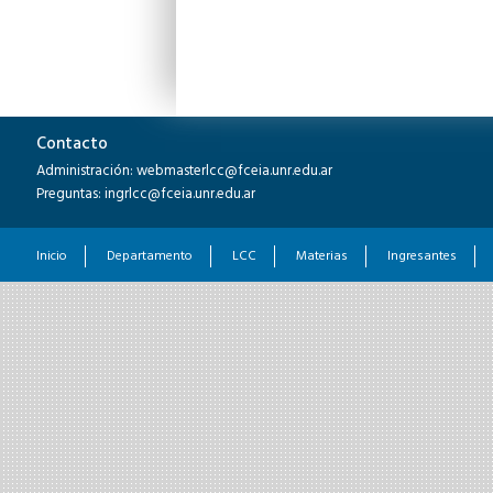
Contacto
Administración: webmasterlcc@fceia.unr.edu.ar
Preguntas: ingrlcc@fceia.unr.edu.ar
Inicio
Departamento
LCC
Materias
Ingresantes