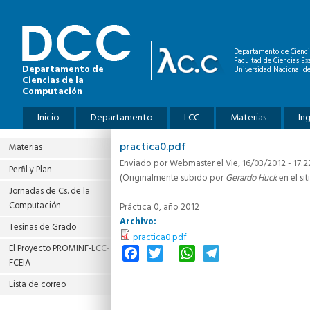
Pasar al contenido principal
Departamento de Cienci
Facultad de Ciencias Ex
Departamento de
Universidad Nacional de
Ciencias de la
Computación
Menú principal
Inicio
Departamento
LCC
Materias
In
practica0.pdf
Materias
Enviado por
Webmaster
el Vie, 16/03/2012 - 17:2
Perfil y Plan
(Originalmente subido por
Gerardo Huck
en el sit
Jornadas de Cs. de la
Computación
Práctica 0, año 2012
Archivo:
Tesinas de Grado
practica0.pdf
El Proyecto PROMINF‐LCC‐
Facebook
Twitter
WhatsApp
Telegram
FCEIA
Lista de correo