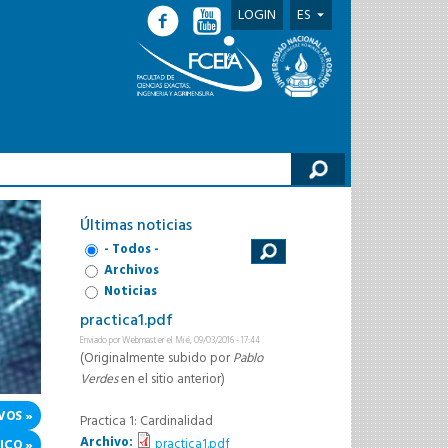
LOGIN
ES
lario de búsqueda
Últimas noticias
- Todos -
Archivos
Noticias
practica1.pdf
Enviado por
Webmaster
el Mié, 09/03/2016 - 17:44
(Originalmente subido por
Pablo
Verdes
en el sitio anterior)
VOS
Practica 1: Cardinalidad
Archivo:
practica1.pdf
ICO