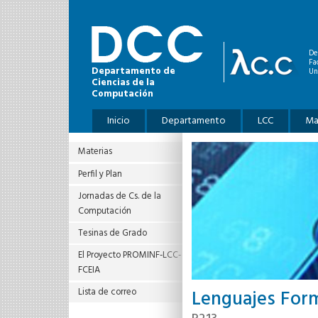
Pasar al contenido principal
De
Fa
Departamento de
Un
Ciencias de la
Computación
Menú principal
Inicio
Departamento
LCC
Ma
Materias
Perfil y Plan
Jornadas de Cs. de la
Computación
Tesinas de Grado
El Proyecto PROMINF‐LCC‐
FCEIA
Lenguajes For
Lista de correo