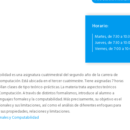
Horario:
Martes, de 7:30 a 10:3
Jueves, de 7:30 a 10:0
Viernes, de 7:00 a 10:
lidad es una asignatura cuatrimestral del segundo año de la carrera de
Computación. Está ubicada en el tercer cuatrimestre. Tiene asignadas 7 horas
lan clases de tipo teórico-prácticas. La materia trata aspectos teóricos
Computación. A través de distintos formalismos, introduce al alumno a
enguajes formales y la computabilidad. Más precisamente, su objetivo es el
ales y sus limitaciones, así como el análisis de diferentes enfoques para
 sus propiedades, relaciones y limitaciones.
males y Computabilidad