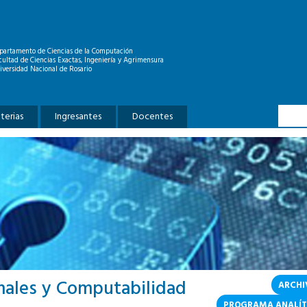
partamento de Ciencias de la Computación
cultad de Ciencias Exactas, Ingeniería y Agrimensura
iversidad Nacional de Rosario
Formu
Buscar
terias
Ingresantes
Docentes
males y Computabilidad
ARCHI
PROGRAMA ANALÍT