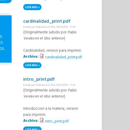
LEER MÁS
SOBRE PRACTICA1.PDF
cardinalidad_print.pdf
Enviado por
Webmaster
el Mié, 09/03/2016 - 17:44
(Originalmente subido por
Pablo
0.
Verdes
en el sitio anterior)
0.
00.
Cardinalidad, version para imprimir.
Archivo:
cardinalidad_print.pdf
LEER MÁS
SOBRE CARDINALIDAD_PRINT.PDF
intro_print.pdf
Enviado por
Webmaster
el Mié, 09/03/2016 - 17:42
(Originalmente subido por
Pablo
Verdes
en el sitio anterior)
Introduccion a la materia, version
para imprimir.
Archivo:
intro_print.pdf
LEER MÁS
SOBRE INTRO_PRINT.PDF