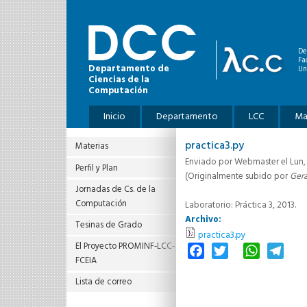
Pasar al contenido principal
De
Fa
Departamento de
Un
Ciencias de la
Computación
Menú principal
Inicio
Departamento
LCC
Ma
practica3.py
Materias
Enviado por
Webmaster
el Lun,
Perfil y Plan
(Originalmente subido por
Ger
Jornadas de Cs. de la
Computación
Laboratorio: Práctica 3, 2013.
Archivo:
Tesinas de Grado
practica3.py
El Proyecto PROMINF‐LCC‐
Facebook
Twitter
WhatsAp
Tele
FCEIA
Lista de correo