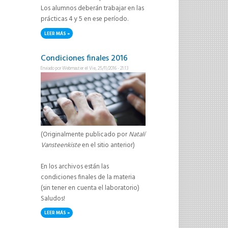
Los alumnos deberán trabajar en las
prácticas 4 y 5 en ese período.
LEER MÁS
SOBRE ATENCIÓN!! LABORATORIO!
Condiciones finales 2016
Enviado por
Webmaster
el Vie, 25/11/2016 - 21:13
(Originalmente publicado por
Natalí
Vansteenkiste
en el sitio anterior)
En los archivos están las
condiciones finales de la materia
(sin tener en cuenta el laboratorio)
Saludos!
LEER MÁS
SOBRE CONDICIONES FINALES 2016