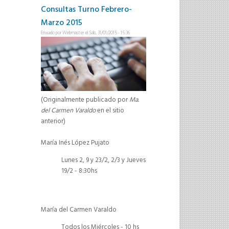
Consultas Turno Febrero-
Marzo 2015
Enviado por
Webmaster
el Sáb, 31/01/2015 - 15:36
(Originalmente publicado por
Ma.
del Carmen Varaldo
en el sitio
anterior)
María Inés López Pujato
Lunes 2, 9 y 23/2, 2/3 y Jueves
19/2 - 8:30hs
María del Carmen Varaldo
Todos los Miércoles - 10 hs