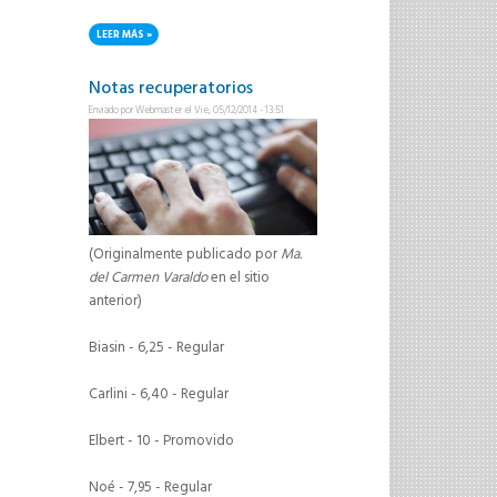
LEER MÁS
SOBRE CONSULTAS TURNO FEBRERO-MARZO 2015
Notas recuperatorios
Enviado por
Webmaster
el Vie, 05/12/2014 - 13:51
(Originalmente publicado por
Ma.
del Carmen Varaldo
en el sitio
anterior)
Biasin - 6,25 - Regular
Carlini - 6,40 - Regular
Elbert - 10 - Promovido
Noé - 7,95 - Regular