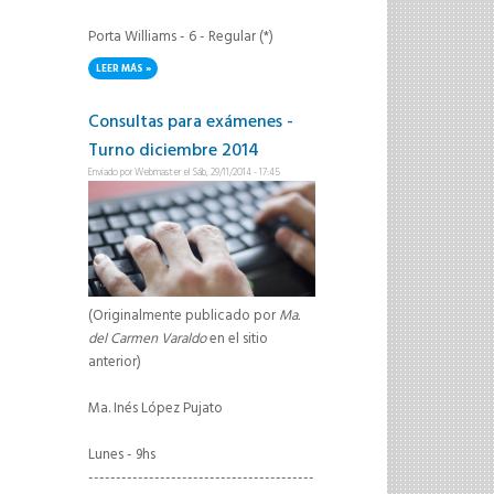
Porta Williams - 6 - Regular (*)
LEER MÁS
SOBRE NOTAS RECUPERATORIOS
Consultas para exámenes -
Turno diciembre 2014
Enviado por
Webmaster
el Sáb, 29/11/2014 - 17:45
(Originalmente publicado por
Ma.
del Carmen Varaldo
en el sitio
anterior)
Ma. Inés López Pujato
Lunes - 9hs
-----------------------------------------