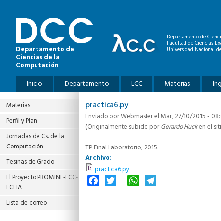
Pasar al contenido principal
Departamento de Cienci
Facultad de Ciencias Ex
Departamento de
Universidad Nacional de
Ciencias de la
Computación
Menú principal
Inicio
Departamento
LCC
Materias
In
practica6.py
Materias
Enviado por
Webmaster
el Mar, 27/10/2015 - 08
Perfil y Plan
(Originalmente subido por
Gerardo Huck
en el sit
Jornadas de Cs. de la
Computación
TP Final Laboratorio, 2015.
Archivo:
Tesinas de Grado
practica6.py
El Proyecto PROMINF‐LCC‐
Facebook
Twitter
WhatsApp
Telegram
FCEIA
Lista de correo