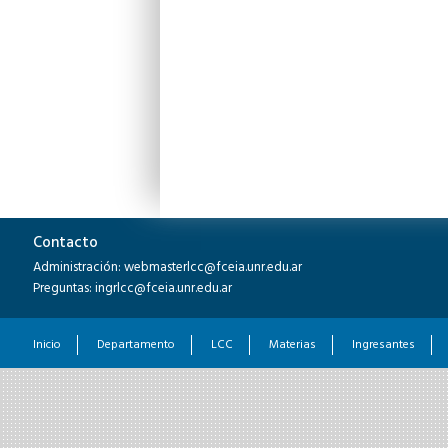
Contacto
Administración: webmasterlcc@fceia.unr.edu.ar
Preguntas: ingrlcc@fceia.unr.edu.ar
Inicio
Departamento
LCC
Materias
Ingresantes