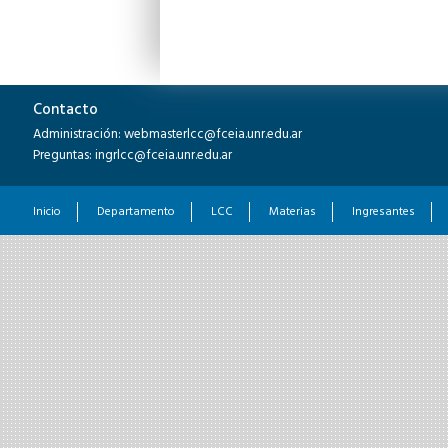
Contacto
Administración: webmasterlcc@fceia.unr.edu.ar
Preguntas: ingrlcc@fceia.unr.edu.ar
Inicio
Departamento
LCC
Materias
Ingresantes