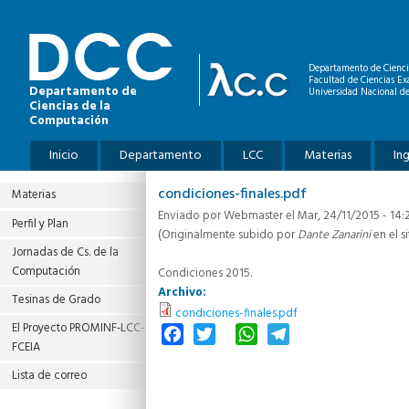
Pasar al contenido principal
Departamento de Cienci
Facultad de Ciencias Ex
Departamento de
Universidad Nacional de
Ciencias de la
Computación
Menú principal
Inicio
Departamento
LCC
Materias
In
condiciones-finales.pdf
Materias
Enviado por
Webmaster
el Mar, 24/11/2015 - 14:
Perfil y Plan
(Originalmente subido por
Dante Zanarini
en el si
Jornadas de Cs. de la
Computación
Condiciones 2015.
Archivo:
Tesinas de Grado
condiciones-finales.pdf
El Proyecto PROMINF‐LCC‐
Facebook
Twitter
WhatsApp
Telegram
FCEIA
Lista de correo