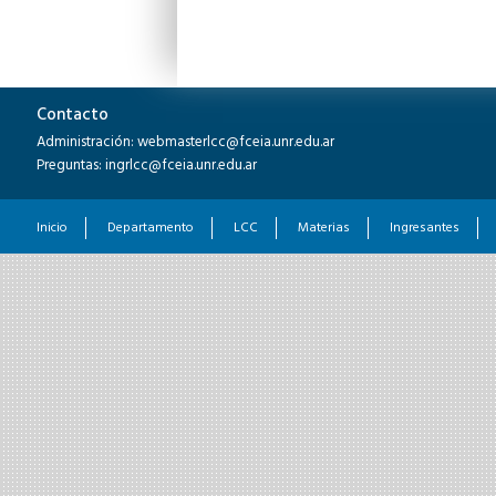
Contacto
Administración: webmasterlcc@fceia.unr.edu.ar
Preguntas: ingrlcc@fceia.unr.edu.ar
Inicio
Departamento
LCC
Materias
Ingresantes