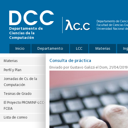
Pasar al contenido principal
Departamento de Cienci
Facultad de Ciencias Ex
Departamento de
Universidad Nacional de
Ciencias de la
Computación
Menú principal
Inicio
Departamento
LCC
Materias
In
Consulta de práctica
Materias
Enviado por
Gustavo Galizzi
el Dom, 21/04/2019 
Perfil y Plan
Jornadas de Cs. de la
Computación
Tesinas de Grado
El Proyecto PROMINF‐LCC‐
FCEIA
Lista de correo