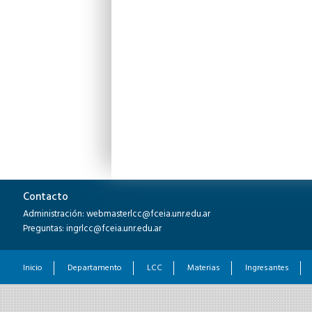
Contacto
Administración: webmasterlcc@fceia.unr.edu.ar
Preguntas: ingrlcc@fceia.unr.edu.ar
Inicio
Departamento
LCC
Materias
Ingresantes