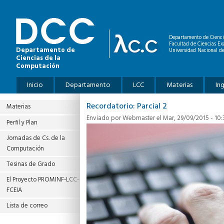
Pasar al contenido principal
Departamento de Cienci
Facultad de Ciencias Ex
Departamento de
Universidad Nacional de
Ciencias de la
Computación
Menú principal
Inicio
Departamento
LCC
Materias
In
Recordatorio: Parcial 2
Materias
Enviado por
Webmaster
el Mar, 29/09/2015 - 10:
Perfil y Plan
Jornadas de Cs. de la
Computación
Tesinas de Grado
El Proyecto PROMINF‐LCC‐
FCEIA
Lista de correo