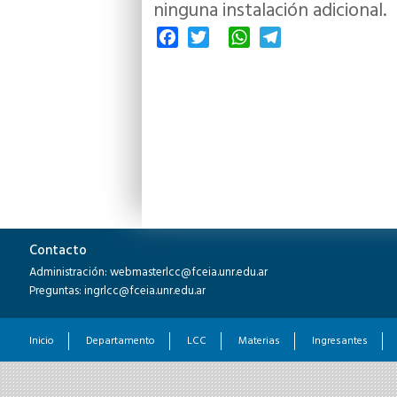
ninguna instalación adicional.
Facebook
Twitter
WhatsApp
Telegram
Contacto
Administración: webmasterlcc@fceia.unr.edu.ar
Preguntas: ingrlcc@fceia.unr.edu.ar
Inicio
Departamento
LCC
Materias
Ingresantes