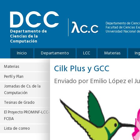
Pasar al contenido principal
Departamento de Cienci
Facultad de Ciencias Ex
Departamento de
Universidad Nacional de
Ciencias de la
Computación
Menú principal
Inicio
Departamento
LCC
Materias
In
Cilk Plus y GCC
Materias
Perfil y Plan
Enviado por
Emilio López
el J
Jornadas de Cs. de la
Computación
Tesinas de Grado
El Proyecto PROMINF‐LCC‐
FCEIA
Lista de correo