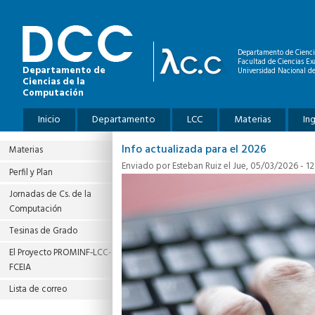
Pasar al contenido principal
Departamento de Cienci
Facultad de Ciencias Ex
Departamento de
Universidad Nacional de
Ciencias de la
Computación
Menú principal
Inicio
Departamento
LCC
Materias
In
Info actualizada para el 2026
Materias
Enviado por
Esteban Ruiz
el Jue, 05/03/2026 - 12
Perfil y Plan
Jornadas de Cs. de la
Computación
Tesinas de Grado
El Proyecto PROMINF‐LCC‐
FCEIA
Lista de correo