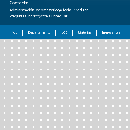
Contacto
Administración: webmasterlcc@fceia.unr.edu.ar
Preguntas: ingrlcc@fceia.unr.edu.ar
Inicio
Departamento
LCC
Materias
Ingresantes