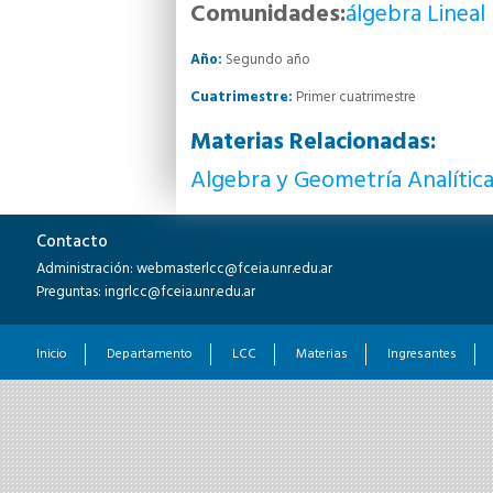
Comunidades:
álgebra Lineal
Año:
Segundo año
Cuatrimestre:
Primer cuatrimestre
Materias Relacionadas:
Algebra y Geometrí­a Analí­tica
Contacto
Administración: webmasterlcc@fceia.unr.edu.ar
Preguntas: ingrlcc@fceia.unr.edu.ar
Inicio
Departamento
LCC
Materias
Ingresantes