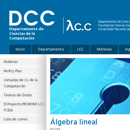
Pasar al contenido principal
Departamento de Cienci
Facultad de Ciencias Ex
Departamento de
Universidad Nacional de
Ciencias de la
Computación
Menú principal
Inicio
Departamento
LCC
Materias
In
Materias
Perfil y Plan
Jornadas de Cs. de la
Computación
Tesinas de Grado
El Proyecto PROMINF‐LCC‐
FCEIA
Álgebra lineal
Lista de correo