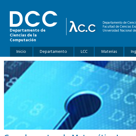
Pasar al contenido principal
Departamento de Cienci
Facultad de Ciencias Ex
Departamento de
Universidad Nacional de
Ciencias de la
Computación
Menú principal
Inicio
Departamento
LCC
Materias
In