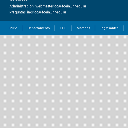
Administración: webmasterlcc@fceia.unr.edu.ar
Preguntas: ingrlcc@fceia.unr.edu.ar
Inicio
Departamento
LCC
Materias
Ingresantes