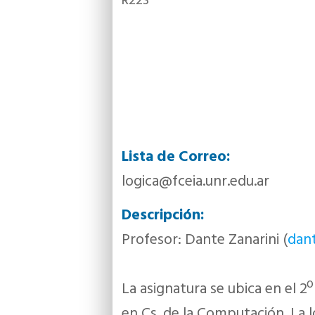
R223
Lista de Correo:
logica@fceia.unr.edu.ar
Descripción:
Profesor: Dante Zanarini (
dant
La asignatura se ubica en el 2º
en Cs. de la Computación. La ló