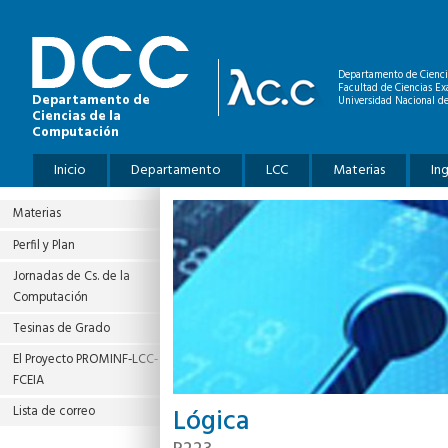
Pasar al contenido principal
Departamento de Cienci
Facultad de Ciencias Ex
Departamento de
Universidad Nacional de
Ciencias de la
Computación
Menú principal
Inicio
Departamento
LCC
Materias
In
Materias
Perfil y Plan
Jornadas de Cs. de la
Computación
Tesinas de Grado
El Proyecto PROMINF‐LCC‐
FCEIA
Lógica
Lista de correo