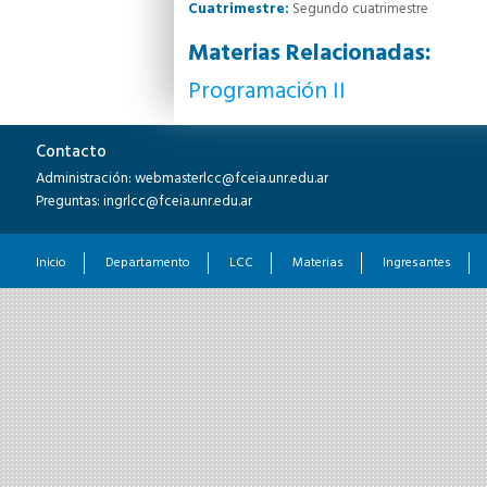
Cuatrimestre:
Segundo cuatrimestre
Materias Relacionadas:
Programación II
Contacto
Administración: webmasterlcc@fceia.unr.edu.ar
Preguntas: ingrlcc@fceia.unr.edu.ar
Inicio
Departamento
LCC
Materias
Ingresantes