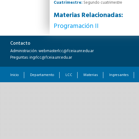
Cuatrimestre:
Segundo cuatrimestre
Materias Relacionadas:
Programación II
Contacto
Administración: webmasterlcc@fceia.unr.edu.ar
Preguntas: ingrlcc@fceia.unr.edu.ar
Inicio
Departamento
LCC
Materias
Ingresantes