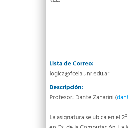
R223
Lista de Correo:
logica@fceia.unr.edu.ar
Descripción:
Profesor: Dante Zanarini (
dant
La asignatura se ubica en el 2º
en Cs. de la Computación. La ló