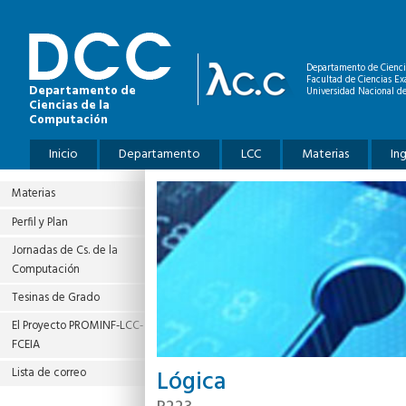
Pasar al contenido principal
Departamento de Cienci
Facultad de Ciencias Ex
Departamento de
Universidad Nacional de
Ciencias de la
Computación
Menú principal
Inicio
Departamento
LCC
Materias
In
Materias
Perfil y Plan
Jornadas de Cs. de la
Computación
Tesinas de Grado
El Proyecto PROMINF‐LCC‐
FCEIA
Lógica
Lista de correo