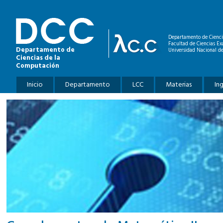
Pasar al contenido principal
Departamento de Cienci
Facultad de Ciencias Ex
Departamento de
Universidad Nacional de
Ciencias de la
Computación
Menú principal
Inicio
Departamento
LCC
Materias
In