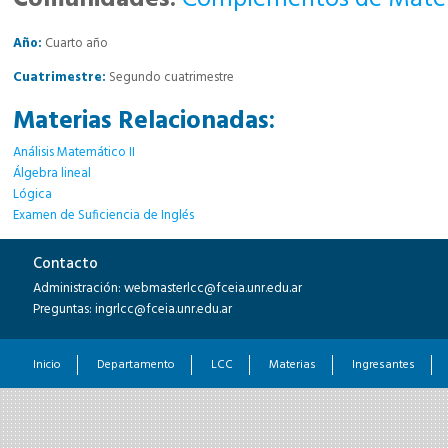
Año:
Cuarto año
Cuatrimestre:
Segundo cuatrimestre
Materias Relacionadas:
Análisis Matemático II
Álgebra lineal
Lógica
Examen de Suficiencia de Inglés
Contacto
Administración: webmasterlcc@fceia.unr.edu.ar
Preguntas: ingrlcc@fceia.unr.edu.ar
Inicio
Departamento
LCC
Materias
Ingresantes