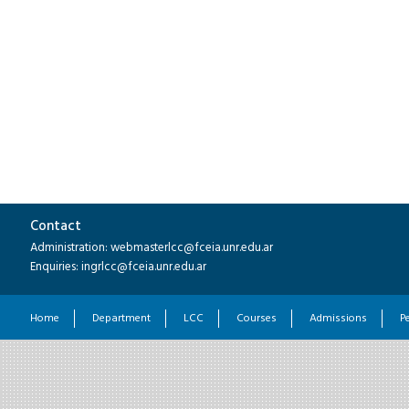
Contact
Administration: webmasterlcc@fceia.unr.edu.ar
Enquiries: ingrlcc@fceia.unr.edu.ar
Home
Department
LCC
Courses
Admissions
P