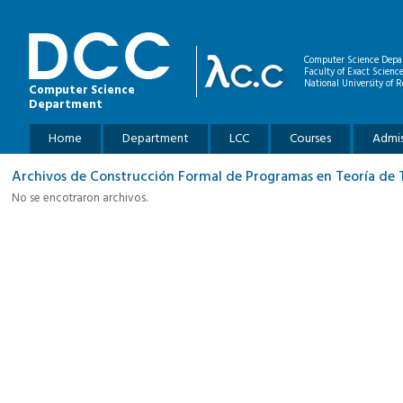
Skip to main content
Computer Science Depa
Faculty of Exact Scienc
National University of R
Computer Science
Department
Main menu
Home
Department
LCC
Courses
Admis
Archivos de Construcción Formal de Programas en Teoría de 
No se encotraron archivos.