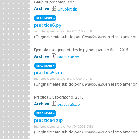
Gnuplot precompilado
Archivo:
Gnuplot.zip
READ MORE
ABOUT GNUPLOT.ZIP
practica6.py
Submitted by
Webmaster
on Tue, 01/11/2016 - 08:38
(Originalmente subido por
Gerardo Huck
en el sitio anterior)
Ejemplo uso gnuplot desde python para tp final, 2016.
Archivo:
practica6.py
READ MORE
ABOUT PRACTICA6.PY
practica5.zip
Submitted by
Webmaster
on Tue, 18/10/2016 - 07:50
(Originalmente subido por
Gerardo Huck
en el sitio anterior)
Práctica 5 Laboratorio, 2016.
Archivo:
practica5.zip
READ MORE
ABOUT PRACTICA5.ZIP
practica4.zip
Submitted by
Webmaster
on Mon, 10/10/2016 - 21:52
(Originalmente subido por
Gerardo Huck
en el sitio anterior)