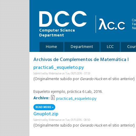
Skip to main content
Co
Fa
Na
Computer Science
Department
Main menu
Home
Department
LCC
Cour
Archivos de Complementos de Matemática I
practica6_esqueleto.py
Submitted by
Webmaster
on Tue, 08/11/2016 - 07:59
(Originalmente subido por
Gerardo Huck
en el sitio anterior)
Esqueleto ejemplo, práctica 6 Lab, 2016.
Archivo:
practica6_esqueleto.py
READ MORE
ABOUT PRACTICA6_ESQUELETO.PY
Gnuplot.zip
Submitted by
Webmaster
on Tue, 01/11/2016 - 08:50
(Originalmente subido por
Gerardo Huck
en el sitio anterior)