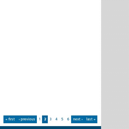
« first
‹ previous
1
2
3
4
5
6
next ›
last »