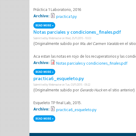
Práctica 1 Laboratorio, 2016
Archivo:
practica1.py
READ MORE
ABOUT PRACTICA1.PY
Notas parciales y condiciones_finales.pdf
Submitted by
Webmaster
on Wed, 25/11/2015 - 10:03
(Originalmente subido por
Ma. del Carmen Varaldo
en el siti
Aca estan las notas en rojo de los recuperatorios y las cond
Archivo:
Notas parciales y condiciones_finales.pdf
READ MORE
ABOUT NOTAS PARCIALES Y CONDICIONES_FINALES.PDF
practica6_esqueleto.py
Submitted by
Webmaster
on Tue, 03/11/2015 - 09:22
(Originalmente subido por
Gerardo Huck
en el sitio anterior)
Esqueleto TP final Lab, 2015.
Archivo:
practica6_esqueleto.py
READ MORE
ABOUT PRACTICA6_ESQUELETO.PY
Pages