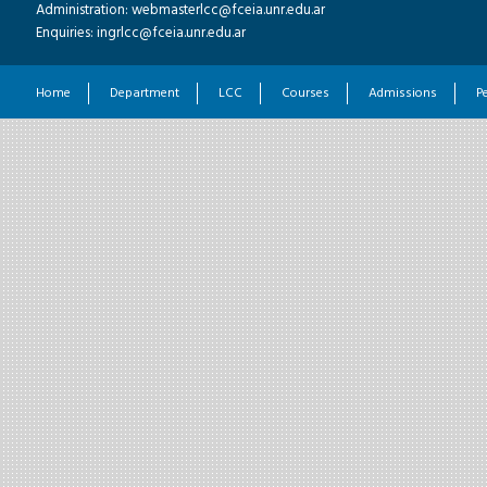
Administration: webmasterlcc@fceia.unr.edu.ar
Enquiries: ingrlcc@fceia.unr.edu.ar
Home
Department
LCC
Courses
Admissions
P