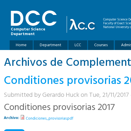
Skip to main content
Computer Science D
Faculty of Exact Sci
National University o
Computer Science
Department
Main menu
Home
Department
LCC
Courses
Admis
Archivos de Complement
Conditiones provisorias 2
Submitted by
Gerardo Huck
on Tue, 21/11/2017 -
Conditiones provisorias 2017
Archivo:
Condiciones_provisorias.pdf