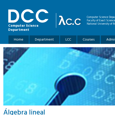
Skip to main content
Computer Science Depa
Faculty of Exact Scienc
National University of R
Computer Science
Department
Main menu
Home
Department
LCC
Courses
Admis
Álgebra lineal