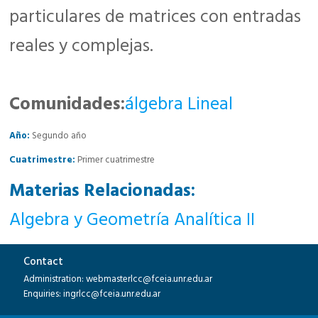
particulares de matrices con entradas
reales y complejas.
Comunidades:
álgebra Lineal
Año:
Segundo año
Cuatrimestre:
Primer cuatrimestre
Materias Relacionadas:
Algebra y Geometrí­a Analí­tica II
Contact
Administration: webmasterlcc@fceia.unr.edu.ar
Enquiries: ingrlcc@fceia.unr.edu.ar