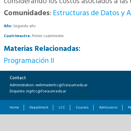
considerando los costos asociados a las 
Comunidades
:
Estructuras de Datos y A
Año:
Segundo año
Cuatrimestre:
Primer cuatrimestre
Materias Relacionadas:
Programación II
Contact
Administration: webmasterlcc@fceia.unr.edu.ar
Enquiries: ingrlcc@fceia.unr.edu.ar
Home
Department
LCC
Courses
Admissions
P