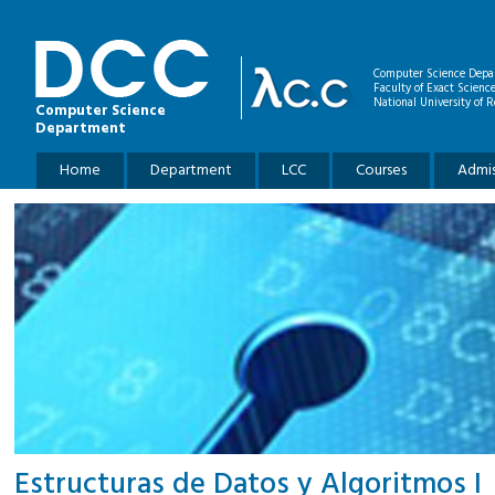
Skip to main content
Computer Science Depa
Faculty of Exact Scienc
National University of R
Computer Science
Department
Main menu
Home
Department
LCC
Courses
Admis
Estructuras de Datos y Algoritmos I