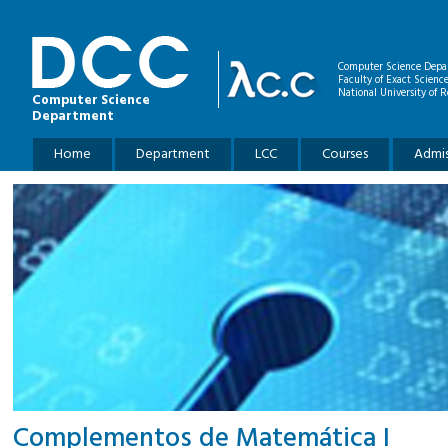
Skip to main content
Computer Science Depa
Faculty of Exact Scienc
National University of R
Computer Science
Department
Main menu
Home
Department
LCC
Courses
Admis
Complementos de Matemática I