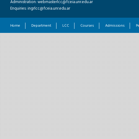
Administration: webmasterlcc@fceia.unr.edu.ar
Enquiries: ingrlcc@fceia.unr.edu.ar
Home
Department
LCC
Courses
Admissions
P