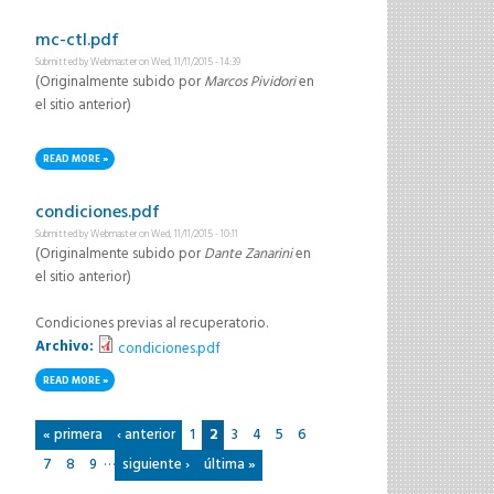
mc-ctl.pdf
Submitted by
Webmaster
on Wed, 11/11/2015 - 14:39
(Originalmente subido por
Marcos Pividori
en
el sitio anterior)
READ MORE
ABOUT MC-CTL.PDF
condiciones.pdf
Submitted by
Webmaster
on Wed, 11/11/2015 - 10:11
(Originalmente subido por
Dante Zanarini
en
el sitio anterior)
Condiciones previas al recuperatorio.
Archivo:
condiciones.pdf
READ MORE
ABOUT CONDICIONES.PDF
Pages
« primera
‹ anterior
1
2
3
4
5
6
…
7
8
9
siguiente ›
última »