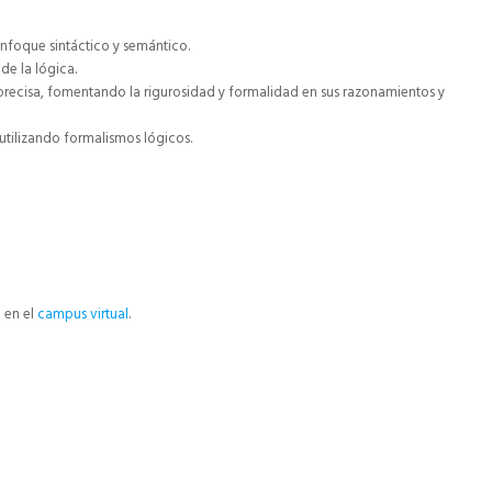
nfoque sintáctico y semántico.
de la lógica.
 precisa, fomentando la rigurosidad y formalidad en sus razonamientos y
tilizando formalismos lógicos.
e en el
campus virtual
.