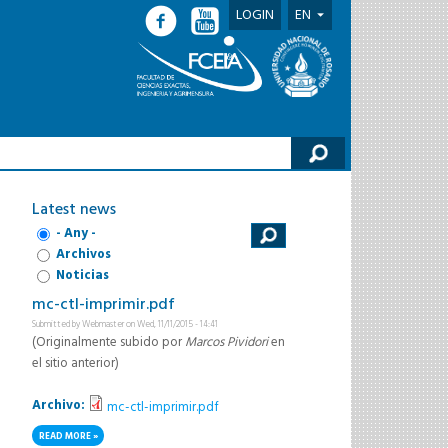
LOGIN
EN
h form
Latest news
- Any -
Archivos
Noticias
mc-ctl-imprimir.pdf
Submitted by
Webmaster
on Wed, 11/11/2015 - 14:41
(Originalmente subido por
Marcos Pividori
en
el sitio anterior)
Archivo:
mc-ctl-imprimir.pdf
READ MORE
ABOUT MC-CTL-IMPRIMIR.PDF