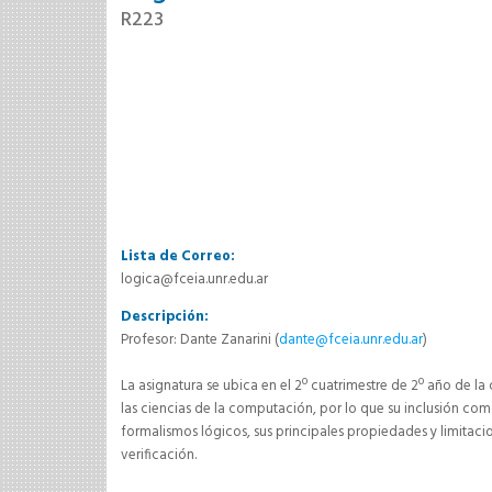
R223
Lista de Correo:
logica@fceia.unr.edu.ar
Descripción:
Profesor: Dante Zanarini (
dante@fceia.unr.edu.ar
)
La asignatura se ubica en el 2º cuatrimestre de 2º año de la 
las ciencias de la computación, por lo que su inclusión como
formalismos lógicos, sus principales propiedades y limitac
verificación.