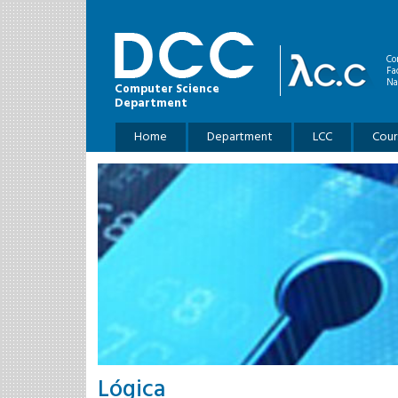
Skip to main content
Co
Fa
Na
Computer Science
Department
Main menu
Home
Department
LCC
Cour
Lógica