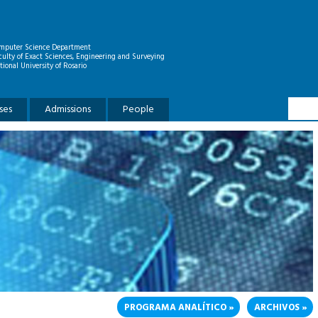
mputer Science Department
culty of Exact Sciences, Engineering and Surveying
tional University of Rosario
Searc
Search
ses
Admissions
People
PROGRAMA ANALÍTICO
ARCHIVOS