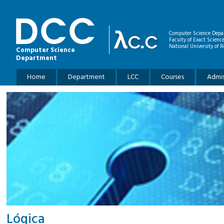
Skip to main content
Computer Science Depa
Faculty of Exact Scienc
National University of R
Computer Science
Department
Main menu
Home
Department
LCC
Courses
Admis
Lógica