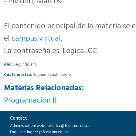
- Pividori, Marcos
El contenido principal de la materia se 
el
campus virtual
.
La contraseña es: LogicaLCC
Año:
Segundo año
Cuatrimestre:
Segundo cuatrimestre
Materias Relacionadas:
Programación II
Contact
Administration: webmasterlcc@fceia.unr.edu.ar
Enquiries: ingrlcc@fceia.unr.edu.ar