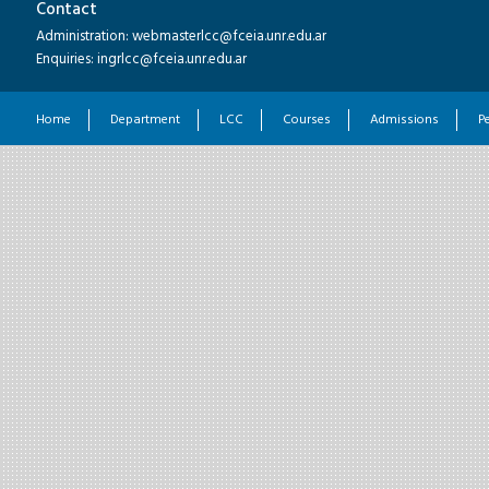
Contact
Administration: webmasterlcc@fceia.unr.edu.ar
Enquiries: ingrlcc@fceia.unr.edu.ar
Home
Department
LCC
Courses
Admissions
P