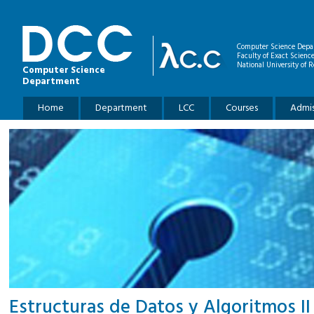
Skip to main content
Computer Science Depa
Faculty of Exact Scienc
National University of R
Computer Science
Department
Main menu
Home
Department
LCC
Courses
Admis
Estructuras de Datos y Algoritmos II